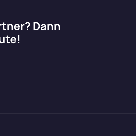
artner? Dann
ute!