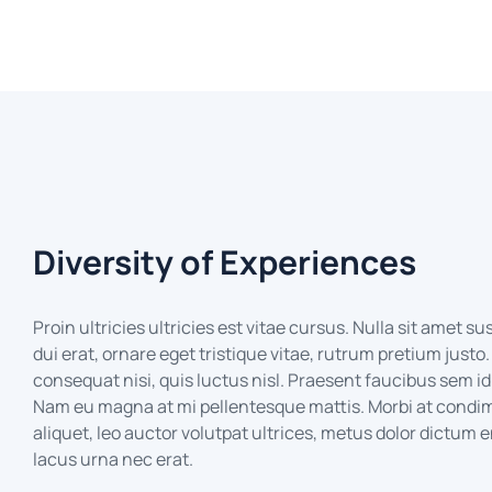
Diversity of Experiences
Proin ultricies ultricies est vitae cursus. Nulla sit amet s
dui erat, ornare eget tristique vitae, rutrum pretium justo
consequat nisi, quis luctus nisl. Praesent faucibus sem 
Nam eu magna at mi pellentesque mattis. Morbi at condim
aliquet, leo auctor volutpat ultrices, metus dolor dictum e
lacus urna nec erat.