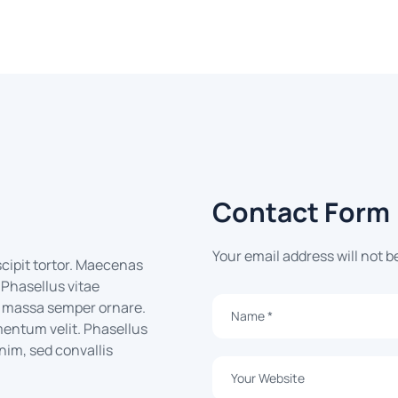
Contact Form
Your email address will not b
uscipit tortor. Maecenas
. Phasellus vitae
id massa semper ornare.
entum velit. Phasellus
nim, sed convallis