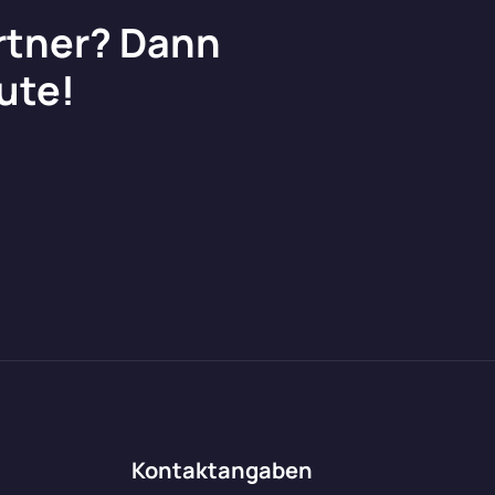
artner? Dann
ute!
Kontaktangaben